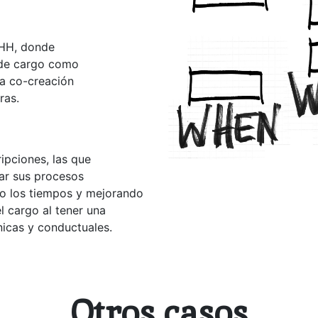
RHH, donde
 de cargo como
na co-creación
ras.
ipciones, las que
ar sus procesos
do los tiempos y mejorando
l cargo al tener una
icas y conductuales.
Otros casos