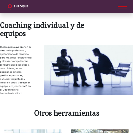
Coaching individual y de
equipos
Quien quiera avanzar en su
desarrollo profesional,
aprendiendo de sí mismo,
para maximizar su potencial
y alcanzar competencias
conductuales específicas,
como liderar, tomar
decisiones difíciles,
gestionar personas,
escuchar inquietudes,
influir en otros, trabajar en
equipo, etc., encontrará en
el Coaching una
herramienta eficaz.
Otros herramientas