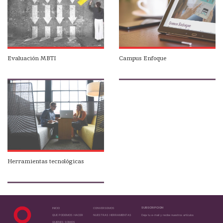
Evaluación MBTI
Campus Enfoque
Herramientas tecnológicas
SUBSCRIPCION
INICIO
CONVERSEMOS
QUE PODEMOS HACER
NUESTRAS HERRAMIENTAS
Deja tu e-mail y recibe nuestros artículos
QUIENES SOMOS