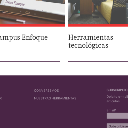
ampus Enfoque
Herramientas
tecnológicas
SUBSCRIPCI
CONVERSEMOS
Deja tu e-mai
R
NUESTRAS HERRAMIENTAS
artículos
Email*