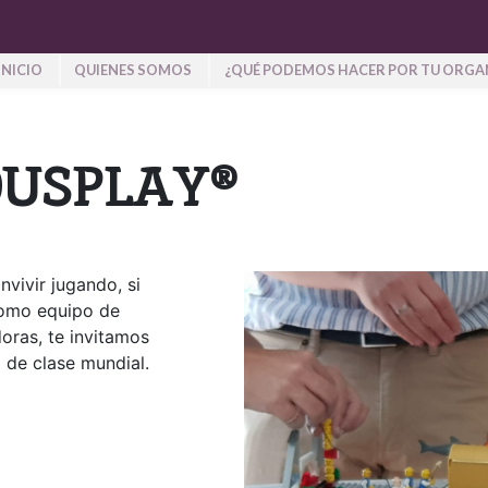
INICIO
QUIENES SOMOS
¿QUÉ PODEMOS HACER POR TU ORGA
OUSPLAY®
vivir jugando, si
como equipo de
doras, te invitamos
 de clase mundial.