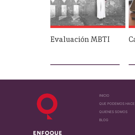
Evaluación MBTI
C
INICIO
QUE PODEMOS HACE
QUIENES SOMOS
BLOG