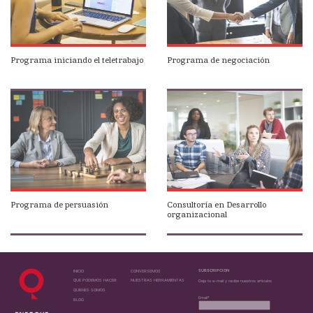
Programa iniciando el teletrabajo
Programa de negociación
Programa de persuasión
Consultoría en Desarrollo
organizacional
SUBSCRIPCION
INICIO
CONVERSEMOS
QUE PODEMOS HACER
NUESTRAS HERRAMIENTAS
Deja tu e-mail y recibe nuestros artículos
QUIENES SOMOS
Email*
BLOG