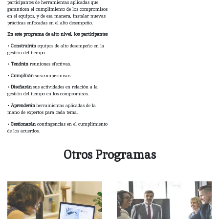
participantes de herramientas aplicadas que
garanticen el cumplimiento de los compromisos
en el equipos, y de esa manera, instalar nuevas
prácticas enfocadas en el alto desempeño.
En este programa de alto nivel, los participantes
•
Construirán
equipos de alto desempeño en la
gestión del tiempo.
•
Tendrán
reuniones efectivas.
•
Cumplirán
sus
compromisos.
•
Diseñarán
sus actividades en relación a la
gestión del tiempo en los compromisos.
•
Aprenderán
herramientas aplicadas de la
mano de expertos para cada tema.
•
Gestionarán
contingencias en el cumplimiento
de los acuerdos.
Otros Programas