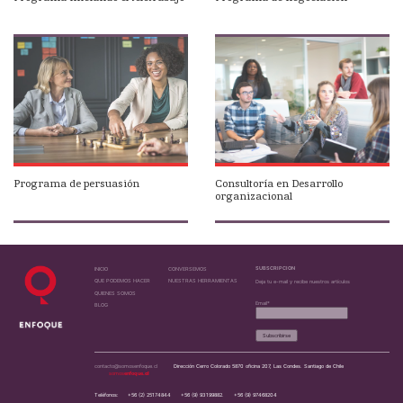
Programa de persuasión
Consultoría en Desarrollo
organizacional
SUBSCRIPCION
INICIO
CONVERSEMOS
QUE PODEMOS HACER
NUESTRAS HERRAMIENTAS
Deja tu e-mail y recibe nuestros artículos
QUIENES SOMOS
Email*
BLOG
contacto@somosenfoque.cl
Dirección Cerro Colorado 5870 oficina 207, Las Condes. Santiago de Chile
somos
enfoque
.cl
Teléfonos:
+56 (2) 25174844
+56 (9) 93199882.
+56 (9) 97468204