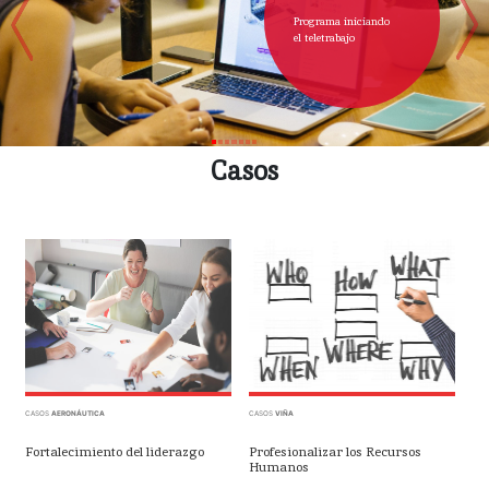
Programa iniciando
el teletrabajo
Casos
CASOS
AERONÁUTICA
CASOS
VIÑA
Fortalecimiento del liderazgo
Profesionalizar los Recursos
Humanos