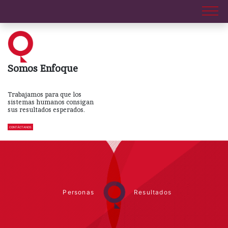
Somos Enfoque
Trabajamos para que los
sistemas humanos consigan
sus resultados esperados.
CONTÁCTANOS
P
e
r
s
o
n
a
s
R
e
s
u
l
t
a
d
o
s